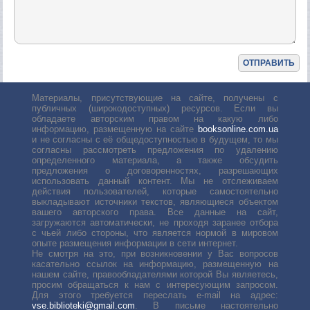
Материалы, присутствующие на сайте, получены с
публичных (широкодоступных) ресурсов. Если вы
обладаете авторским правом на какую либо
информацию, размещенную на сайте
booksonline.com.ua
и не согласны с её общедоступностью в будущем, то мы
согласны рассмотреть предложения по удалению
определенного материала, а также обсудить
предложения о договоренностях, разрешающих
использовать данный контент. Мы не отслеживаем
действия пользователей, которые самостоятельно
выкладывают источники текстов, являющиеся объектом
вашего авторского права. Все данные на сайт,
загружаются автоматически, не проходя заранее отбора
с чьей либо стороны, что является нормой в мировом
опыте размещения информации в сети интернет.
Не смотря на это, при возникновении у Вас вопросов
касательно ссылок на информацию, размещенную на
нашем сайте, правообладателями которой Вы являетесь,
просим обращаться к нам с интересующим запросом.
Для этого требуется переслать е-mail на адрес:
vse.biblioteki@gmail.com
. В письме настоятельно