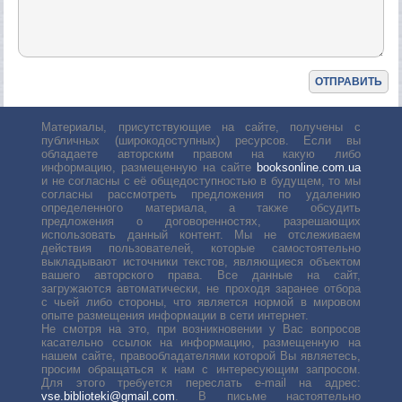
Материалы, присутствующие на сайте, получены с
публичных (широкодоступных) ресурсов. Если вы
обладаете авторским правом на какую либо
информацию, размещенную на сайте
booksonline.com.ua
и не согласны с её общедоступностью в будущем, то мы
согласны рассмотреть предложения по удалению
определенного материала, а также обсудить
предложения о договоренностях, разрешающих
использовать данный контент. Мы не отслеживаем
действия пользователей, которые самостоятельно
выкладывают источники текстов, являющиеся объектом
вашего авторского права. Все данные на сайт,
загружаются автоматически, не проходя заранее отбора
с чьей либо стороны, что является нормой в мировом
опыте размещения информации в сети интернет.
Не смотря на это, при возникновении у Вас вопросов
касательно ссылок на информацию, размещенную на
нашем сайте, правообладателями которой Вы являетесь,
просим обращаться к нам с интересующим запросом.
Для этого требуется переслать е-mail на адрес:
vse.biblioteki@gmail.com
. В письме настоятельно