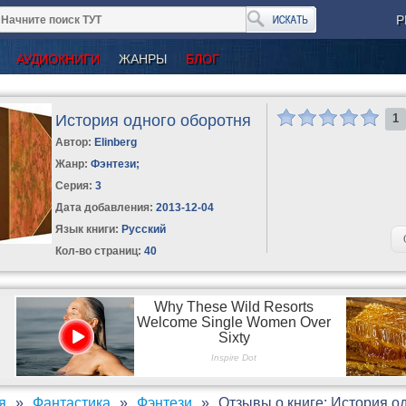
Р
АУДИОКНИГИ
ЖАНРЫ
БЛОГ
История одного оборотня
1
Автор:
Elinberg
Жанр:
Фэнтези
;
Серия:
3
Дата добавления:
2013-12-04
Язык книги:
Русский
Кол-во страниц:
40
я
Фантастика
Фэнтези
Отзывы о книге: История о