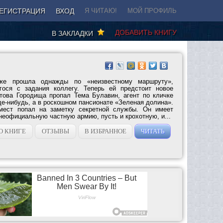
ЕГИСТРАЦИЯ
ВХОД
Я ЧИТАЮ!
МОЙ ПРОФИЛЬ
ДОБАВИТЬ КНИГУ
В ЗАКЛАДКИ
же прошла однажды по «неизвестному маршруту»,
гося с задания коллегу. Теперь ей предстоит новое
това Городища пропал Тема Булавин, агент по кличке
де-нибудь, а в роскошном пансионате «Зеленая долина».
мест попал на заметку секретной службы. Он имеет
неофициальную частную армию, пусть и крохотную, и...
О КНИГЕ
ОТЗЫВЫ
В ИЗБРАННОЕ
ЧИТАТЬ