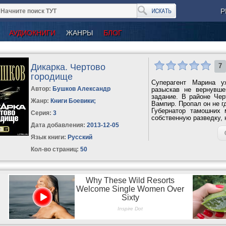
Р
АУДИОКНИГИ
ЖАНРЫ
БЛОГ
Дикарка. Чертово
7
городище
Суперагент Марина у
Автор:
Бушков Александр
разыскав не вернувше
задание. В районе Чер
Жанр:
Книги Боевики
;
Вампир. Пропал он не г
Губернатор тамошних 
Серия:
3
собственную разведку, 
Дата добавления:
2013-12-05
Язык книги:
Русский
Кол-во страниц:
50