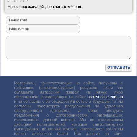
21 Jul 2017
много переживаний , но книга отличная.
Материалы, присутствующие на сайте, получены с
публичных (широкодоступных) ресурсов. Если вы
обладаете авторским правом на какую либо
информацию, размещенную на сайте
booksonline.com.ua
и не согласны с её общедоступностью в будущем, то мы
согласны рассмотреть предложения по удалению
определенного материала, а также обсудить
предложения о договоренностях, разрешающих
использовать данный контент. Мы не отслеживаем
действия пользователей, которые самостоятельно
выкладывают источники текстов, являющиеся объектом
вашего авторского права. Все данные на сайт,