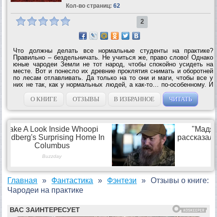
Кол-во страниц:
62
2
Что должны делать все нормальные студенты на практике?
Правильно – бездельничать. Не учиться же, право слово! Однако
юные чародеи Земли не тот народ, чтобы спокойно усидеть на
месте. Вот и понесло их древние проклятия снимать и оборотней
по лесам отлавливать. Да только на то они и маги, чтобы все у
них не так, как у нормальных людей, а как-то… по-особенному. И
перевертыши неправильные, и проклятия неснимаемые, зато
весело и потом уж...
О КНИГЕ
ОТЗЫВЫ
В ИЗБРАННОЕ
ЧИТАТЬ
Главная
Фантастика
Фэнтези
Отзывы о книге:
Чародеи на практике