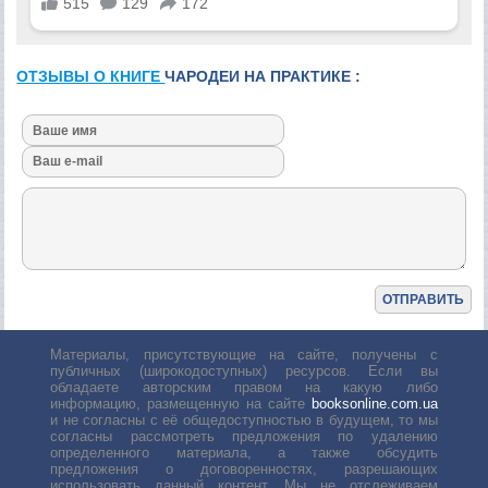
ОТЗЫВЫ О КНИГЕ
ЧАРОДЕИ НА ПРАКТИКЕ :
Материалы, присутствующие на сайте, получены с
публичных (широкодоступных) ресурсов. Если вы
обладаете авторским правом на какую либо
информацию, размещенную на сайте
booksonline.com.ua
и не согласны с её общедоступностью в будущем, то мы
согласны рассмотреть предложения по удалению
определенного материала, а также обсудить
предложения о договоренностях, разрешающих
использовать данный контент. Мы не отслеживаем