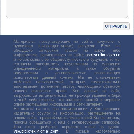
Материалы, присутствующие на сайте, получены с
публичных (широкодоступных) ресурсов. Если вы
обладаете авторским правом на какую либо
информацию, размещенную на сайте
booksonline.com.ua
и не согласны с её общедоступностью в будущем, то мы
согласны рассмотреть предложения по удалению
определенного материала, а также обсудить
предложения о договоренностях, разрешающих
использовать данный контент. Мы не отслеживаем
действия пользователей, которые самостоятельно
выкладывают источники текстов, являющиеся объектом
вашего авторского права. Все данные на сайт,
загружаются автоматически, не проходя заранее отбора
с чьей либо стороны, что является нормой в мировом
опыте размещения информации в сети интернет.
Не смотря на это, при возникновении у Вас вопросов
касательно ссылок на информацию, размещенную на
нашем сайте, правообладателями которой Вы являетесь,
просим обращаться к нам с интересующим запросом.
Для этого требуется переслать е-mail на адрес:
vse.biblioteki@gmail.com
. В письме настоятельно