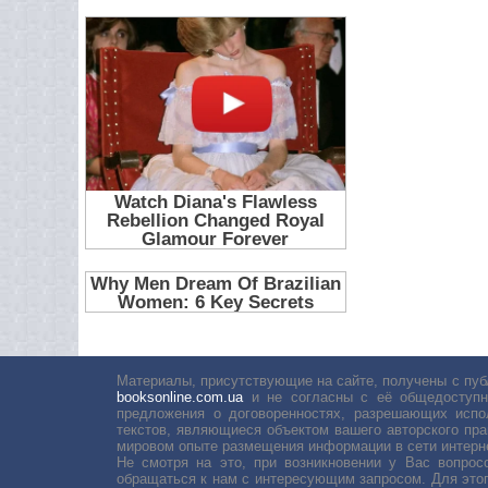
Материалы, присутствующие на сайте, получены с пуб
booksonline.com.ua
и не согласны с её общедоступн
предложения о договоренностях, разрешающих испо
текстов, являющиеся объектом вашего авторского пра
мировом опыте размещения информации в сети интерн
Не смотря на это, при возникновении у Вас вопро
обращаться к нам с интересующим запросом. Для этог