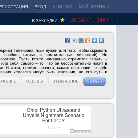
ЕГИСТРАЦИЯ
ВХОД
Я ЧИТАЮ!
МОЙ ПРОФИЛЬ
ДОБАВИТЬ КНИГУ
В ЗАКЛАДКИ
оризм Талейрана: язык нужен для того, чтобы скрывать
и вообще хитрых и сомнительных личностей). Но
братное. Пусть кто-то намеренно стремится скрыть –
 или себя самого – то, что он бессознательно носит в
е. В этом, помимо прочего, смысл сентенции: le style
зывания человека могут быть лживыми, но его суть в
О КНИГЕ
ОТЗЫВЫ
В ИЗБРАННОЕ
ЧИТАТЬ