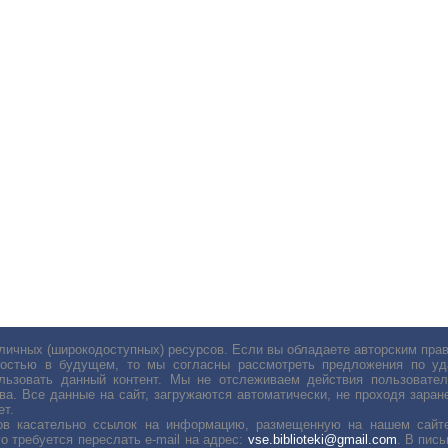
личных (широкодоступных) ресурсов. Если вы обладаете авторским пр
остью в будущем, то мы согласны рассмотреть предложения по уда
льзовать данный контент. Мы не отслеживаем действия пользовател
ва. Все данные на сайт, загружаются автоматически, не проходя заране
ет.
сов касательно ссылок на информацию, размещенную на нашем сайте
о требуется переслать е-mail на адрес:
vse.biblioteki@gmail.com
. В пис