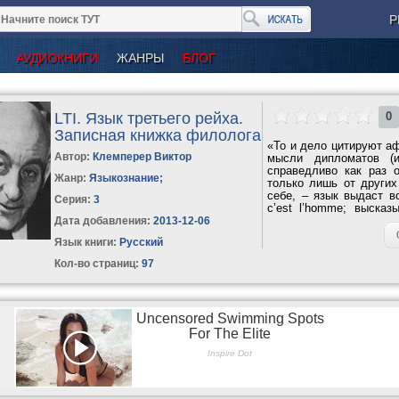
Р
АУДИОКНИГИ
ЖАНРЫ
БЛОГ
LTI. Язык третьего рейха.
0
Записная книжка филолога
«То и дело цитируют аф
Автор:
Клемперер Виктор
мысли дипломатов (
справедливо как раз о
Жанр:
Языкознание
;
только лишь от других
себе, – язык выдаст вс
Серия:
3
c’est l’homme; выска
непрекрытом виде...
Дата добавления:
2013-12-06
Язык книги:
Русский
Кол-во страниц:
97