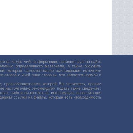
авом на какую либо информацию, размещенную на сайте
лению определенного материала, а также обсудить
ей, которые самостоятельно выкладывают источники
е отбора с чьей либо стороны, что является нормой в
, правообладателями которой Вы являетесь, просим
ьме настоятельно рекомендуем подать такие сведения :
атью, либо иная контактная информация, позволяющая
одержат ссылки на файлы, которые есть необходимость