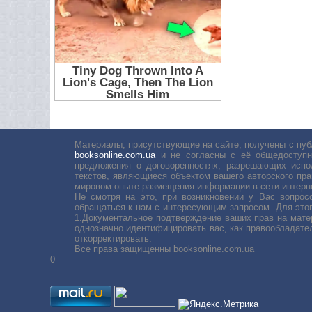
Материалы, присутствующие на сайте, получены с пуб
booksonline.com.ua
и не согласны с её общедоступн
предложения о договоренностях, разрешающих испо
текстов, являющиеся объектом вашего авторского пра
мировом опыте размещения информации в сети интерн
Не смотря на это, при возникновении у Вас вопро
обращаться к нам с интересующим запросом. Для этог
1.Документальное подтверждение ваших прав на мате
однозначно идентифицировать вас, как правообладате
откорректировать.
Все права защищенны booksonline.com.ua
0