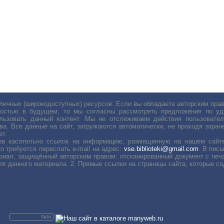
личных (широкодоступных) ресурсов. Если вы обладаете авторским пр
остью в будущем, то мы согласны рассмотреть предложения по уда
льзовать данный контент. Мы не отслеживаем действия пользовател
ва. Все данные на сайт, загружаются автоматически, не проходя заране
ет.
сов касательно ссылок на информацию, размещенную на нашем сайте
о требуется переслать е-mail на адрес:
vse.biblioteki@gmail.com
. В пис
риал, защищённый авторским правом: отсканированный документ с печ
ля данного материала. 2. Прямые ссылки на страницы сайта, которые с