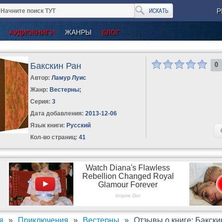
Р
АУДИОКНИГИ
ЖАНРЫ
БЛОГ
Бакскин Ран
0
Автор:
Ламур Луис
Жанр:
Вестерны
;
Серия:
3
Дата добавления:
2013-12-06
Язык книги:
Русский
Кол-во страниц:
41
я
Приключения
Вестерны
Отзывы о книге: Бакски