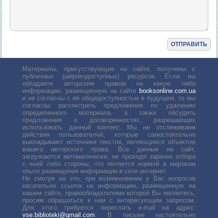
Материалы, присутствующие на сайте, получены с
публичных (широкодоступных) ресурсов. Если вы
обладаете авторским правом на какую либо
информацию, размещенную на сайте
booksonline.com.ua
и не согласны с её общедоступностью в будущем, то мы
согласны рассмотреть предложения по удалению
определенного материала, а также обсудить
предложения о договоренностях, разрешающих
использовать данный контент. Мы не отслеживаем
действия пользователей, которые самостоятельно
выкладывают источники текстов, являющиеся объектом
вашего авторского права. Все данные на сайт,
загружаются автоматически, не проходя заранее отбора
с чьей либо стороны, что является нормой в мировом
опыте размещения информации в сети интернет.
Не смотря на это, при возникновении у Вас вопросов
касательно ссылок на информацию, размещенную на
нашем сайте, правообладателями которой Вы являетесь,
просим обращаться к нам с интересующим запросом.
Для этого требуется переслать е-mail на адрес:
vse.biblioteki@gmail.com
. В письме настоятельно