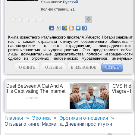
Язык книги:
Русский
Кол-во страниц:
21
0
Книга известного итальянского писателя Умберто Нотари знакомит
нас с самым страшным стимулом современного общества –
наслаждением: с его страданиями, лихорадочностью,
развинченностью и чудовищностью. Она представляет собою
лишь документальные доказательства половой извращенности
одного из огромных человеческих муравейников, именуемых
«большими современными городами». И хочется верить, что в
этом обществе, т. е....
О КНИГЕ
ОТЗЫВЫ
В ИЗБРАННОЕ
ЧИТАТЬ
Главная
Эротика
Эротика и отношения
Отзывы о книге: Маркетта. Дневник проститутки