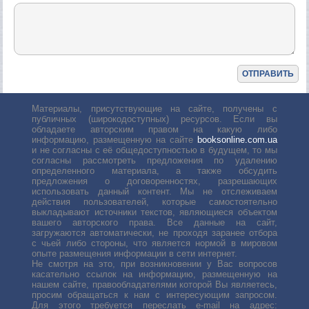
Материалы, присутствующие на сайте, получены с
публичных (широкодоступных) ресурсов. Если вы
обладаете авторским правом на какую либо
информацию, размещенную на сайте
booksonline.com.ua
и не согласны с её общедоступностью в будущем, то мы
согласны рассмотреть предложения по удалению
определенного материала, а также обсудить
предложения о договоренностях, разрешающих
использовать данный контент. Мы не отслеживаем
действия пользователей, которые самостоятельно
выкладывают источники текстов, являющиеся объектом
вашего авторского права. Все данные на сайт,
загружаются автоматически, не проходя заранее отбора
с чьей либо стороны, что является нормой в мировом
опыте размещения информации в сети интернет.
Не смотря на это, при возникновении у Вас вопросов
касательно ссылок на информацию, размещенную на
нашем сайте, правообладателями которой Вы являетесь,
просим обращаться к нам с интересующим запросом.
Для этого требуется переслать е-mail на адрес: