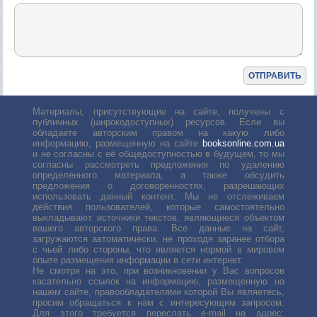
Материалы, присутствующие на сайте, получены с
публичных (широкодоступных) ресурсов. Если вы
обладаете авторским правом на какую либо
информацию, размещенную на сайте
booksonline.com.ua
и не согласны с её общедоступностью в будущем, то мы
согласны рассмотреть предложения по удалению
определенного материала, а также обсудить
предложения о договоренностях, разрешающих
использовать данный контент. Мы не отслеживаем
действия пользователей, которые самостоятельно
выкладывают источники текстов, являющиеся объектом
вашего авторского права. Все данные на сайт,
загружаются автоматически, не проходя заранее отбора
с чьей либо стороны, что является нормой в мировом
опыте размещения информации в сети интернет.
Не смотря на это, при возникновении у Вас вопросов
касательно ссылок на информацию, размещенную на
нашем сайте, правообладателями которой Вы являетесь,
просим обращаться к нам с интересующим запросом.
Для этого требуется переслать е-mail на адрес: