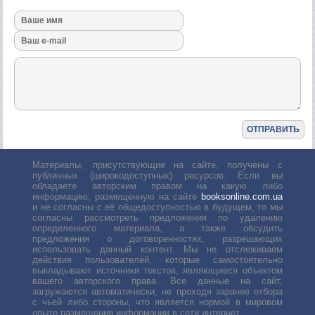
Материалы, присутствующие на сайте, получены с
публичных (широкодоступных) ресурсов. Если вы
обладаете авторским правом на какую либо
информацию, размещенную на сайте
booksonline.com.ua
и не согласны с её общедоступностью в будущем, то мы
согласны рассмотреть предложения по удалению
определенного материала, а также обсудить
предложения о договоренностях, разрешающих
использовать данный контент. Мы не отслеживаем
действия пользователей, которые самостоятельно
выкладывают источники текстов, являющиеся объектом
вашего авторского права. Все данные на сайт,
загружаются автоматически, не проходя заранее отбора
с чьей либо стороны, что является нормой в мировом
опыте размещения информации в сети интернет.