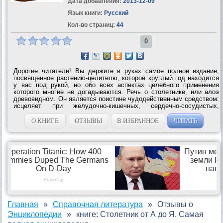
Дата добавления:
2013-12-09
Язык книги:
Русский
Кол-во страниц:
44
0
Дорогие читатели! Вы держите в руках самое полное издание,
посвященное растению-целителю, которое круглый год находится
у вас под рукой, но обо всех аспектах целебного применения
которого многие не догадываются. Речь о столетнике, или алоэ
древовидном. Он является поистине чудодейственным средством:
исцеляет при желудочно-кишечных, сердечно-сосудистых,
женских заболеваниях, лечит болезни органов дыхания, зубов,
десен, помогает...
О КНИГЕ
ОТЗЫВЫ
В ИЗБРАННОЕ
ЧИТАТЬ
Главная
Справочная литература
Отзывы о
Энциклопедии
книге: Столетник от А до Я. Самая