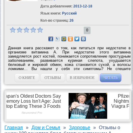
Дата добавления:
2013-12-18
Язык книги:
Русский
Кол-во страниц:
26
0
Данная книга расскажет о том, как питаться при недостатке в
организме витамина A. При недостатке этого витамина
замедляется рост костей, понижается сопротивление простудным
заболеваниям, развивается куриная слепота, ухудшается
белковый и жировой обмен, кожа становится сухой, а волосы
ломкими… Вы нашли у себя эти симптомы? Не спешите
принимать аптечные витамины! Лучше всего усваиваются те,
которые мы получаем из натуральных...
О КНИГЕ
ОТЗЫВЫ
В ИЗБРАННОЕ
ЧИТАТЬ
Главная
Дом и Семья
Здоровье
Отзывы о