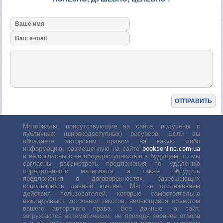
Материалы, присутствующие на сайте, получены с
публичных (широкодоступных) ресурсов. Если вы
обладаете авторским правом на какую либо
информацию, размещенную на сайте
booksonline.com.ua
и не согласны с её общедоступностью в будущем, то мы
согласны рассмотреть предложения по удалению
определенного материала, а также обсудить
предложения о договоренностях, разрешающих
использовать данный контент. Мы не отслеживаем
действия пользователей, которые самостоятельно
выкладывают источники текстов, являющиеся объектом
вашего авторского права. Все данные на сайт,
загружаются автоматически, не проходя заранее отбора