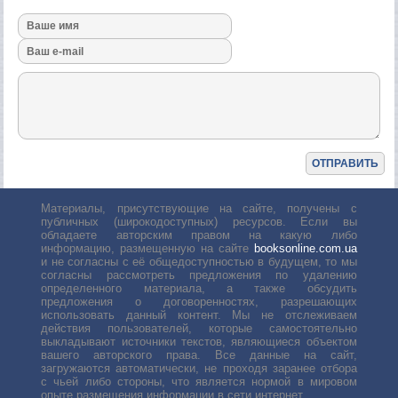
Материалы, присутствующие на сайте, получены с
публичных (широкодоступных) ресурсов. Если вы
обладаете авторским правом на какую либо
информацию, размещенную на сайте
booksonline.com.ua
и не согласны с её общедоступностью в будущем, то мы
согласны рассмотреть предложения по удалению
определенного материала, а также обсудить
предложения о договоренностях, разрешающих
использовать данный контент. Мы не отслеживаем
действия пользователей, которые самостоятельно
выкладывают источники текстов, являющиеся объектом
вашего авторского права. Все данные на сайт,
загружаются автоматически, не проходя заранее отбора
с чьей либо стороны, что является нормой в мировом
опыте размещения информации в сети интернет.