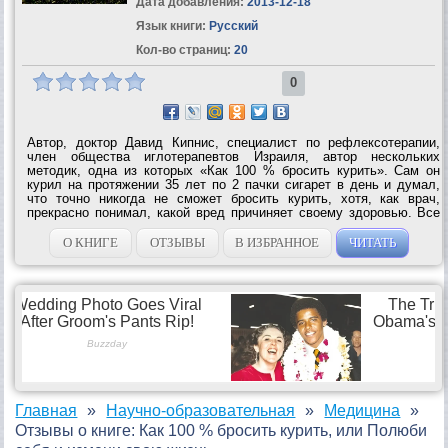
Дата добавления:
2013-12-18
Язык книги:
Русский
Кол-во страниц:
20
0
Автор, доктор Давид Кипнис, специалист по рефлексотерапии,
член общества иглотерапевтов Израиля, автор нескольких
методик, одна из которых «Как 100 % бросить курить». Сам он
курил на протяжении 35 лет по 2 пачки сигарет в день и думал,
что точно никогда не сможет бросить курить, хотя, как врач,
прекрасно понимал, какой вред причиняет своему здоровью. Все
свои попытки и испытания разных методов бросить курить
изложил в своей книге, где...
О КНИГЕ
ОТЗЫВЫ
В ИЗБРАННОЕ
ЧИТАТЬ
Главная
Научно-образовательная
Медицина
Отзывы о книге: Как 100 % бросить курить, или Полюби