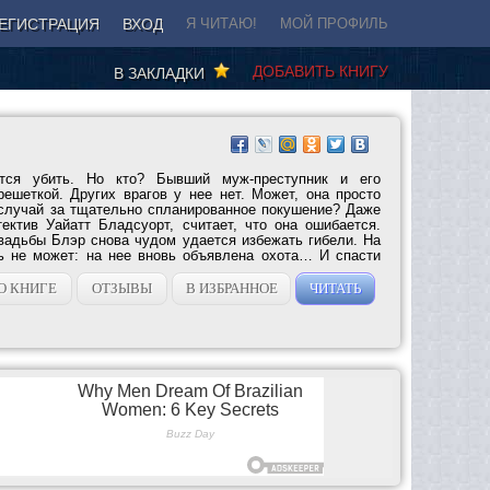
ЕГИСТРАЦИЯ
ВХОД
Я ЧИТАЮ!
МОЙ ПРОФИЛЬ
ДОБАВИТЬ КНИГУ
В ЗАКЛАДКИ
ся убить. Но кто? Бывший муж-преступник и его
решеткой. Других врагов у нее нет. Может, она просто
случай за тщательно спланированное покушение? Даже
ектив Уайатт Бладсуорт, считает, что она ошибается.
вадьбы Блэр снова чудом удается избежать гибели. На
ь не может: на нее вновь объявлена охота… И спасти
О КНИГЕ
ОТЗЫВЫ
В ИЗБРАННОЕ
ЧИТАТЬ