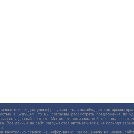
личных (широкодоступных) ресурсов. Если вы обладаете авторским пр
остью в будущем, то мы согласны рассмотреть предложения по уда
льзовать данный контент. Мы не отслеживаем действия пользовател
ва. Все данные на сайт, загружаются автоматически, не проходя заране
ет.
сов касательно ссылок на информацию, размещенную на нашем сайте