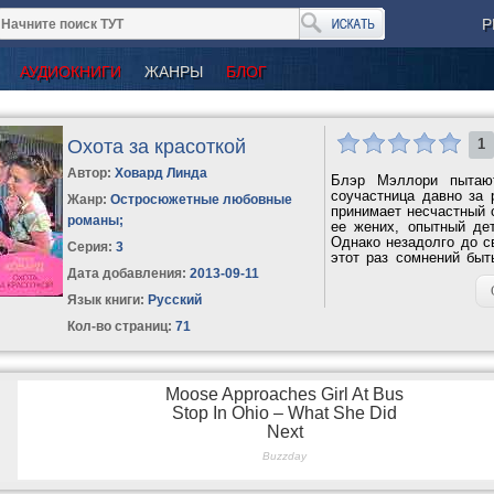
Р
АУДИОКНИГИ
ЖАНРЫ
БЛОГ
Охота за красоткой
1
Автор:
Ховард Линда
Блэр Мэллори пытают
соучастница давно за 
Жанр:
Остросюжетные любовные
принимает несчастный 
романы
;
ее жених, опытный дет
Однако незадолго до с
Серия:
3
этот раз сомнений быт
ее...
Дата добавления:
2013-09-11
Язык книги:
Русский
Кол-во страниц:
71