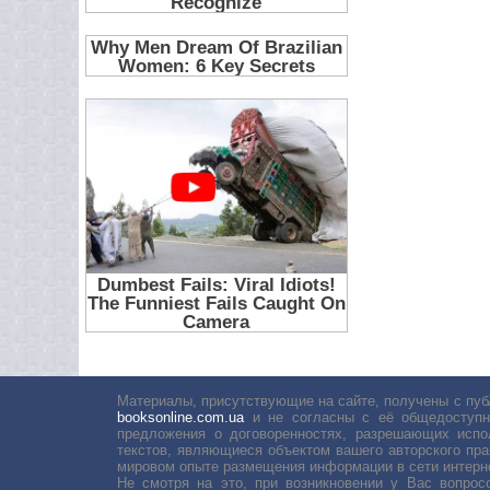
Материалы, присутствующие на сайте, получены с пуб
booksonline.com.ua
и не согласны с её общедоступн
предложения о договоренностях, разрешающих испо
текстов, являющиеся объектом вашего авторского пра
мировом опыте размещения информации в сети интерн
Не смотря на это, при возникновении у Вас вопро