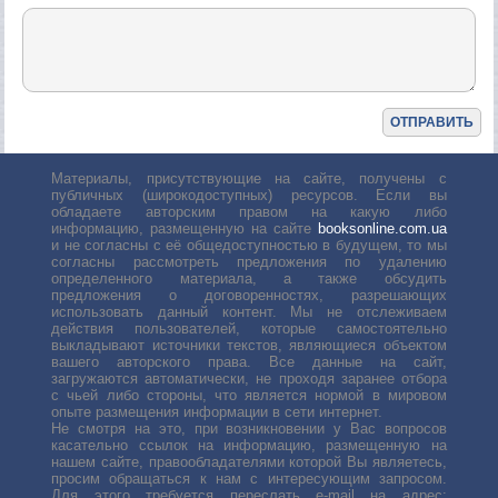
Материалы, присутствующие на сайте, получены с
публичных (широкодоступных) ресурсов. Если вы
обладаете авторским правом на какую либо
информацию, размещенную на сайте
booksonline.com.ua
и не согласны с её общедоступностью в будущем, то мы
согласны рассмотреть предложения по удалению
определенного материала, а также обсудить
предложения о договоренностях, разрешающих
использовать данный контент. Мы не отслеживаем
действия пользователей, которые самостоятельно
выкладывают источники текстов, являющиеся объектом
вашего авторского права. Все данные на сайт,
загружаются автоматически, не проходя заранее отбора
с чьей либо стороны, что является нормой в мировом
опыте размещения информации в сети интернет.
Не смотря на это, при возникновении у Вас вопросов
касательно ссылок на информацию, размещенную на
нашем сайте, правообладателями которой Вы являетесь,
просим обращаться к нам с интересующим запросом.
Для этого требуется переслать е-mail на адрес: