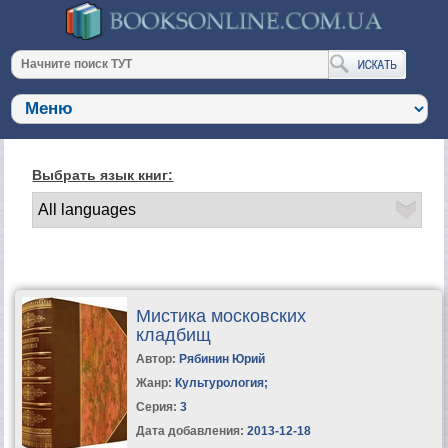
Выбрать язык книг:
Мистика московских
кладбищ
Автор:
Рябинин Юрий
Жанр:
Культурология
;
Серия:
3
Дата добавления:
2013-12-18