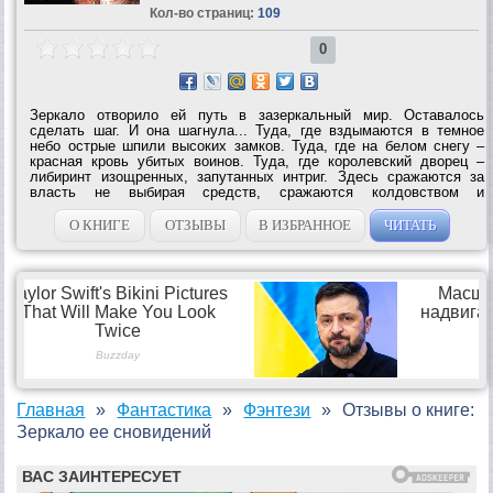
Кол-во страниц:
109
0
Зеркало отворило ей путь в зазеркальный мир. Оставалось
сделать шаг. И она шагнула... Туда, где вздымаются в темное
небо острые шпили высоких замков. Туда, где на белом снегу –
красная кровь убитых воинов. Туда, где королевский дворец –
либиринт изощренных, запутанных интриг. Здесь сражаются за
власть не выбирая средств, сражаются колдовством и
предательством, ложью и тайным знанием. Здесь за улыбкой
женщины скрывается коварство, а в...
О КНИГЕ
ОТЗЫВЫ
В ИЗБРАННОЕ
ЧИТАТЬ
Главная
Фантастика
Фэнтези
Отзывы о книге:
Зеркало ее сновидений