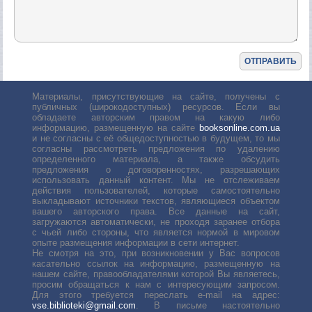
Материалы, присутствующие на сайте, получены с
публичных (широкодоступных) ресурсов. Если вы
обладаете авторским правом на какую либо
информацию, размещенную на сайте
booksonline.com.ua
и не согласны с её общедоступностью в будущем, то мы
согласны рассмотреть предложения по удалению
определенного материала, а также обсудить
предложения о договоренностях, разрешающих
использовать данный контент. Мы не отслеживаем
действия пользователей, которые самостоятельно
выкладывают источники текстов, являющиеся объектом
вашего авторского права. Все данные на сайт,
загружаются автоматически, не проходя заранее отбора
с чьей либо стороны, что является нормой в мировом
опыте размещения информации в сети интернет.
Не смотря на это, при возникновении у Вас вопросов
касательно ссылок на информацию, размещенную на
нашем сайте, правообладателями которой Вы являетесь,
просим обращаться к нам с интересующим запросом.
Для этого требуется переслать е-mail на адрес:
vse.biblioteki@gmail.com
. В письме настоятельно