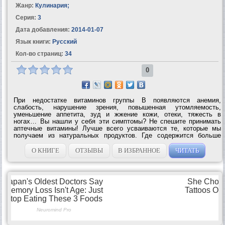
Жанр:
Кулинария
;
Серия:
3
Дата добавления:
2014-01-07
Язык книги:
Русский
Кол-во страниц:
34
0
При недостатке витаминов группы В появляются анемия,
слабость, нарушение зрения, повышенная утомляемость,
уменьшение аппетита, зуд и жжение кожи, отеки, тяжесть в
ногах… Вы нашли у себя эти симптомы? Не спешите принимать
аптечные витамины! Лучше всего усваиваются те, которые мы
получаем из натуральных продуктов. Где содержится больше
всего витамина В? И как правильно съесть продукты, чтобы этот
витамин усваивался? Ответам на эти...
О КНИГЕ
ОТЗЫВЫ
В ИЗБРАННОЕ
ЧИТАТЬ