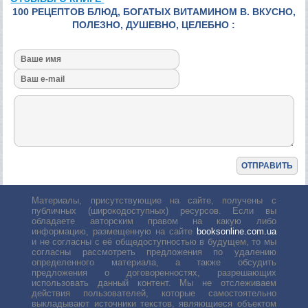
100 РЕЦЕПТОВ БЛЮД, БОГАТЫХ ВИТАМИНОМ B. ВКУСНО,
ПОЛЕЗНО, ДУШЕВНО, ЦЕЛЕБНО :
Материалы, присутствующие на сайте, получены с
публичных (широкодоступных) ресурсов. Если вы
обладаете авторским правом на какую либо
информацию, размещенную на сайте
booksonline.com.ua
и не согласны с её общедоступностью в будущем, то мы
согласны рассмотреть предложения по удалению
определенного материала, а также обсудить
предложения о договоренностях, разрешающих
использовать данный контент. Мы не отслеживаем
действия пользователей, которые самостоятельно
выкладывают источники текстов, являющиеся объектом