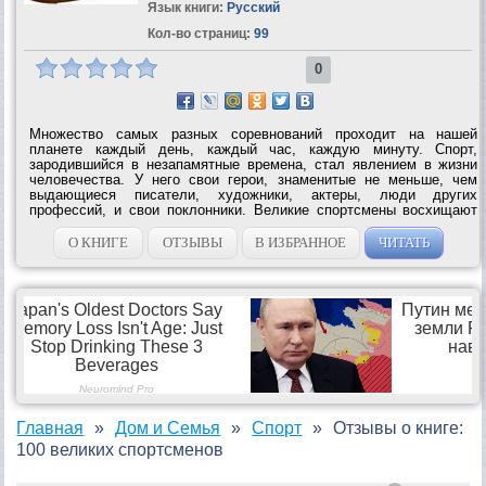
Язык книги:
Русский
Кол-во страниц:
99
0
Множество самых разных соревнований проходит на нашей
планете каждый день, каждый час, каждую минуту. Спорт,
зародившийся в незапамятные времена, стал явлением в жизни
человечества. У него свои герои, знаменитые не меньше, чем
выдающиеся писатели, художники, актеры, люди других
профессий, и свои поклонники. Великие спортсмены восхищают
своих поклонников не книгами, картинами, ролями, научными
открытиями, инженерными или...
О КНИГЕ
ОТЗЫВЫ
В ИЗБРАННОЕ
ЧИТАТЬ
Главная
Дом и Семья
Спорт
Отзывы о книге:
100 великих спортсменов