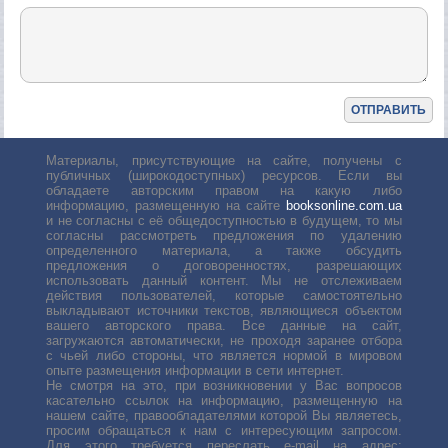
Материалы, присутствующие на сайте, получены с
публичных (широкодоступных) ресурсов. Если вы
обладаете авторским правом на какую либо
информацию, размещенную на сайте
booksonline.com.ua
и не согласны с её общедоступностью в будущем, то мы
согласны рассмотреть предложения по удалению
определенного материала, а также обсудить
предложения о договоренностях, разрешающих
использовать данный контент. Мы не отслеживаем
действия пользователей, которые самостоятельно
выкладывают источники текстов, являющиеся объектом
вашего авторского права. Все данные на сайт,
загружаются автоматически, не проходя заранее отбора
с чьей либо стороны, что является нормой в мировом
опыте размещения информации в сети интернет.
Не смотря на это, при возникновении у Вас вопросов
касательно ссылок на информацию, размещенную на
нашем сайте, правообладателями которой Вы являетесь,
просим обращаться к нам с интересующим запросом.
Для этого требуется переслать е-mail на адрес: