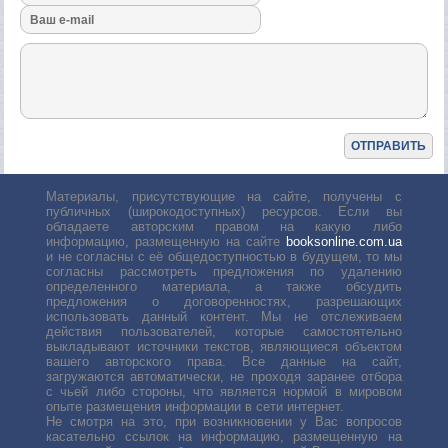
Материалы, присутствующие на сайте, получены с
публичных (широкодоступных) ресурсов. Если вы
обладаете авторским правом на какую либо
информацию, размещенную на сайте
booksonline.com.ua
и не согласны с её общедоступностью в будущем, то мы
согласны рассмотреть предложения по удалению
определенного материала, а также обсудить
предложения о договоренностях, разрешающих
использовать данный контент. Мы не отслеживаем
действия пользователей, которые самостоятельно
выкладывают источники текстов, являющиеся объектом
вашего авторского права. Все данные на сайт,
загружаются автоматически, не проходя заранее отбора
с чьей либо стороны, что является нормой в мировом
опыте размещения информации в сети интернет.
Не смотря на это, при возникновении у Вас вопросов
касательно ссылок на информацию, размещенную на