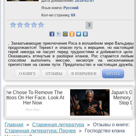
Дата добавления:
2014-01-07
Язык книги:
Русский
Кол-во страниц:
69
3
, Захватывающие приключения Роса в волшебном мире Вальдиры
продолжаются! Тернист и опасен путь к верщине, но настоящий
герой никогда не пасует перед трудностями и добивается цели.
Оказавшись втянутым в разборки кланов, Рос старается любым
способом выполнить миссию, несмотря на нескончаемые
препятствия на своем пути. Предательство и настоящая дружба,
любовь и ненависть - все перемешалось в безумном калейдоскопе
событий… мир,...
О КНИГЕ
ОТЗЫВЫ
В ИЗБРАННОЕ
ЧИТАТЬ
Главная
Старинная литература
Отзывы о книге:
Старинная литература: Прочее
Господство клана