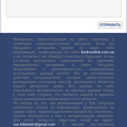
Материалы, присутствующие на сайте, получены с
публичных (широкодоступных) ресурсов. Если вы
обладаете авторским правом на какую либо
информацию, размещенную на сайте
booksonline.com.ua
и не согласны с её общедоступностью в будущем, то мы
согласны рассмотреть предложения по удалению
определенного материала, а также обсудить
предложения о договоренностях, разрешающих
использовать данный контент. Мы не отслеживаем
действия пользователей, которые самостоятельно
выкладывают источники текстов, являющиеся объектом
вашего авторского права. Все данные на сайт,
загружаются автоматически, не проходя заранее отбора
с чьей либо стороны, что является нормой в мировом
опыте размещения информации в сети интернет.
Не смотря на это, при возникновении у Вас вопросов
касательно ссылок на информацию, размещенную на
нашем сайте, правообладателями которой Вы являетесь,
просим обращаться к нам с интересующим запросом.
Для этого требуется переслать е-mail на адрес:
vse.biblioteki@gmail.com
. В письме настоятельно