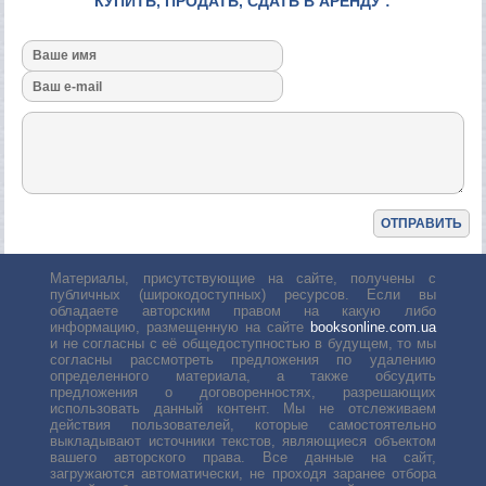
КУПИТЬ, ПРОДАТЬ, СДАТЬ В АРЕНДУ :
Материалы, присутствующие на сайте, получены с
публичных (широкодоступных) ресурсов. Если вы
обладаете авторским правом на какую либо
информацию, размещенную на сайте
booksonline.com.ua
и не согласны с её общедоступностью в будущем, то мы
согласны рассмотреть предложения по удалению
определенного материала, а также обсудить
предложения о договоренностях, разрешающих
использовать данный контент. Мы не отслеживаем
действия пользователей, которые самостоятельно
выкладывают источники текстов, являющиеся объектом
вашего авторского права. Все данные на сайт,
загружаются автоматически, не проходя заранее отбора