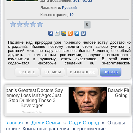
Дата добавления:
2014-01-22
Язык книги:
Русский
Кол-во страниц:
10
0
Насилие над природой уже принесло человечеству достаточно
страданий. Именно поэтому людям стоит заново учиться у
растений жить, не нарушая законов бытия. Человек, способный
дружить с комнатными растениями, получает возможность
измениться к лучшему, стать счастливее. В этой книге
содержатся некоторые сведения об энергетическом
взаимодействии человека и комнатных растений, а также ряд
советов и рекомендаций по их приобретению и...
О КНИГЕ
ОТЗЫВЫ
В ИЗБРАННОЕ
ЧИТАТЬ
Главная
Дом и Семья
Сад и Огород
Отзывы
о книге: Комнатные растения: энергетические