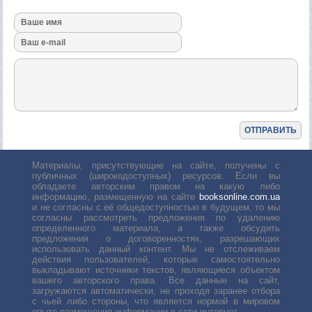
Материалы, присутствующие на сайте, получены с
публичных (широкодоступных) ресурсов. Если вы
обладаете авторским правом на какую либо
информацию, размещенную на сайте
booksonline.com.ua
и не согласны с её общедоступностью в будущем, то мы
согласны рассмотреть предложения по удалению
определенного материала, а также обсудить
предложения о договоренностях, разрешающих
использовать данный контент. Мы не отслеживаем
действия пользователей, которые самостоятельно
выкладывают источники текстов, являющиеся объектом
вашего авторского права. Все данные на сайт,
загружаются автоматически, не проходя заранее отбора
с чьей либо стороны, что является нормой в мировом
опыте размещения информации в сети интернет.