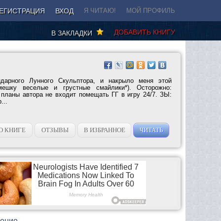
ЕГИСТРАЦИЯ
ВХОД
Я ЧИТАЮ!
МОЙ ПРОФИЛЬ
ДОБАВИТЬ КНИГУ
В ЗАКЛАДКИ
ндарного Лунного Скульптора, и накрыло меня этой
мешку веселые и грустные смайлики*). Осторожно:
 планы автора не входит помещать ГГ в игру 24/7. ЗЫ:
...
О КНИГЕ
ОТЗЫВЫ
В ИЗБРАННОЕ
ЧИТАТЬ
дение