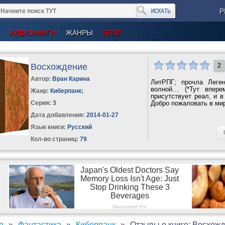
Р
АУДИОКНИГИ
ЖАНРЫ
БЛОГ
Восхождение
2
Автор:
Вран Карина
ЛитРПГ; прочла Леге
волной… (*Тут впере
Жанр:
Киберпанк
;
присутствует реал, и в
Серия:
3
Добро пожаловать в мир
Дата добавления:
2014-01-27
Язык книги:
Русский
Кол-во страниц:
79
я
Фантастика
Киберпанк
Отзывы о книге: Восхож