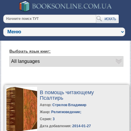
Выбрать язык книг:
В помощь читающему
Псалтирь
Автор:
Стрелов Владимир
Жанр:
Религиоведение
;
Серия:
3
Дата добавления:
2014-01-27