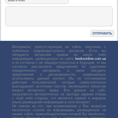
Материалы, присутствующие на сайте, получены с
публичных (широкодоступных) ресурсов. Если вы
обладаете авторским правом на какую либо
информацию, размещенную на сайте
booksonline.com.ua
и не согласны с её общедоступностью в будущем, то мы
согласны рассмотреть предложения по удалению
определенного материала, а также обсудить
предложения о договоренностях, разрешающих
использовать данный контент. Мы не отслеживаем
действия пользователей, которые самостоятельно
выкладывают источники текстов, являющиеся объектом
вашего авторского права. Все данные на сайт,
загружаются автоматически, не проходя заранее отбора
с чьей либо стороны, что является нормой в мировом
опыте размещения информации в сети интернет.
Не смотря на это, при возникновении у Вас вопросов
касательно ссылок на информацию, размещенную на
нашем сайте, правообладателями которой Вы являетесь,
просим обращаться к нам с интересующим запросом.