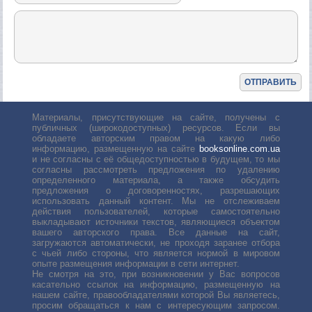
Материалы, присутствующие на сайте, получены с
публичных (широкодоступных) ресурсов. Если вы
обладаете авторским правом на какую либо
информацию, размещенную на сайте
booksonline.com.ua
и не согласны с её общедоступностью в будущем, то мы
согласны рассмотреть предложения по удалению
определенного материала, а также обсудить
предложения о договоренностях, разрешающих
использовать данный контент. Мы не отслеживаем
действия пользователей, которые самостоятельно
выкладывают источники текстов, являющиеся объектом
вашего авторского права. Все данные на сайт,
загружаются автоматически, не проходя заранее отбора
с чьей либо стороны, что является нормой в мировом
опыте размещения информации в сети интернет.
Не смотря на это, при возникновении у Вас вопросов
касательно ссылок на информацию, размещенную на
нашем сайте, правообладателями которой Вы являетесь,
просим обращаться к нам с интересующим запросом.