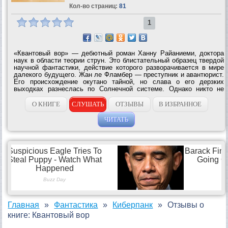
Кол-во страниц:
81
1
«Квантовый вор» — дебютный роман Ханну Райаниеми, доктора
наук в области теории струн. Это блистательный образец твердой
научной фантастики, действие которого разворачивается в мире
далекого будущего. Жан ле Фламбер — преступник и авантюрист.
Его происхождение окутано тайной, но слава о его дерзких
выходках разнеслась по Солнечной системе. Однако никто не
застрахован от ошибок, и в начале романа мы обнаруживаем героя
в Тюрьме...
О КНИГЕ
СЛУШАТЬ
ОТЗЫВЫ
В ИЗБРАННОЕ
ЧИТАТЬ
Главная
Фантастика
Киберпанк
Отзывы о
книге: Квантовый вор