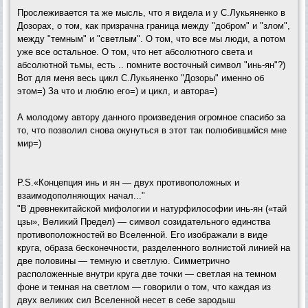
Прослеживается та же мысль, что я видела и у С.Лукьяненко в
Дозорах, о том, как призрачна граница между "добром" и "злом",
между "темным" и "светлым". О том, что все мы люди, а потом
уже все остальное. О том, что нет абсолютного света и
абсолютной тьмы, есть .. помните восточный символ "инь-ян"?)
Вот для меня весь цикл С.Лукьяненко "Дозоры" именно об
этом=) За что и люблю его=) и цикл, и автора=)
А молодому автору данного произведения огромное спасибо за
то, что позволил снова окунуться в этот так полюбившийся мне
мир=)
P.S.«Концепция инь и ян — двух противоположных и
взаимодополняющих начал..."
"В древнекитайской мифологии и натурфилософии инь-ян («тай
цзы», Великий Предел) — символ созидательного единства
противоположностей во Вселенной. Его изображали в виде
круга, образа бесконечности, разделенного волнистой линией на
две половины — темную и светлую. Симметрично
расположенные внутри круга две точки — светлая на темном
фоне и темная на светлом — говорили о том, что каждая из
двух великих сил Вселенной несет в себе зародыш