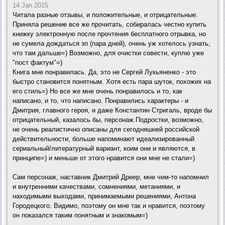
14 Jan 2015
Читала разные отзывы, и положительные, и отрицательные.
Приняла решение все же прочитать, собиралась честно купить
книжку электронную после прочтения бесплатного отрывка, но
не сумела дождаться зп (пара дней), очень уж хотелось узнать,
что там дальше=) Возможно, для очистки совести, куплю уже
"пост фактум"=)
Книга мне понравилась. Да, это не Сергей Лукьяненко - это
быстро становится понятным. Хотя есть пара шуток, похожих на
его стиль=) Но все же мне очень понравилось и то, как
написано, и то, что написано. Понравились характеры - и
Дмитрия, главного героя, и даже Константин Стригаль, вроде бы
отрицательный, казалось бы, персонаж.Подростки, возможно,
не очень реалистично описаны для сегодняшней российской
действительности, больше напоминают идеализированный
сериальный/литературный вариант, коим они и являются, в
принципе=) и меньше от этого нравится они мне не стали=)
Сам персонаж, наставник Дмитрий Дреер, мне чем-то напомнил
и внутренними качествами, сомнениями, метаниями, и
находимыми выходами, принимаемыми решениями, Антона
Городецкого. Видимо, поэтому он мне так и нравится, поэтому
он показался таким понятным и знакомым=)