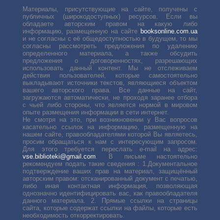
Материалы, присутствующие на сайте, получены с
публичных (широкодоступных) ресурсов. Если вы
обладаете авторским правом на какую либо
информацию, размещенную на сайте
booksonline.com.ua
и не согласны с её общедоступностью в будущем, то мы
согласны рассмотреть предложения по удалению
определенного материала, а также обсудить
предложения о договоренностях, разрешающих
использовать данный контент. Мы не отслеживаем
действия пользователей, которые самостоятельно
выкладывают источники текстов, являющиеся объектом
вашего авторского права. Все данные на сайт,
загружаются автоматически, не проходя заранее отбора
с чьей либо стороны, что является нормой в мировом
опыте размещения информации в сети интернет.
Не смотря на это, при возникновении у Вас вопросов
касательно ссылок на информацию, размещенную на
нашем сайте, правообладателями которой Вы являетесь,
просим обращаться к нам с интересующим запросом.
Для этого требуется переслать е-mail на адрес:
vse.biblioteki@gmail.com
. В письме настоятельно
рекомендуем подать такие сведения : 1.Документальное
подтверждение ваших прав на материал, защищённый
авторским правом: отсканированный документ с печатью,
либо иная контактная информация, позволяющая
однозначно идентифицировать вас, как правообладателя
данного материала. 2. Прямые ссылки на страницы
сайта, которые содержат ссылки на файлы, которые есть
необходимость откорректировать.