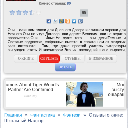
Кол-во страниц:
80
95
Они – слишком плохи для Дневного Дозора и слишком хороши для
Ночного.Они не чтут Договор, они дерзят Великим, они не верят в
пророчества.Они – Иные.Но хуже того – они дети!Темные и
Светлые подростки, собранные вместе, в спрятанном от людских
глаз интернате… Там, где даже простой учитель литературы
вынужден стать Инквизитором.Это их последний шанс вырасти,
войти в мир Иных, исправить чужие ошибки – и наделать
своих.Конечно, если...
О КНИГЕ
СЛУШАТЬ
ОТЗЫВЫ
В ИЗБРАННОЕ
ЧИТАТЬ
Главная
Фантастика
Фэнтези
Отзывы о книге:
Школьный Надзор