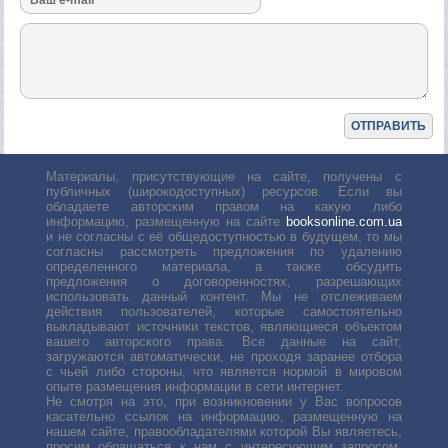
Материалы, присутствующие на сайте, получены с
публичных (широкодоступных) ресурсов. Если вы
обладаете авторским правом на какую либо
информацию, размещенную на сайте
booksonline.com.ua
и не согласны с её общедоступностью в будущем, то мы
согласны рассмотреть предложения по удалению
определенного материала, а также обсудить
предложения о договоренностях, разрешающих
использовать данный контент. Мы не отслеживаем
действия пользователей, которые самостоятельно
выкладывают источники текстов, являющиеся объектом
вашего авторского права. Все данные на сайт,
загружаются автоматически, не проходя заранее отбора
с чьей либо стороны, что является нормой в мировом
опыте размещения информации в сети интернет.
Не смотря на это, при возникновении у Вас вопросов
касательно ссылок на информацию, размещенную на
нашем сайте, правообладателями которой Вы являетесь,
просим обращаться к нам с интересующим запросом.