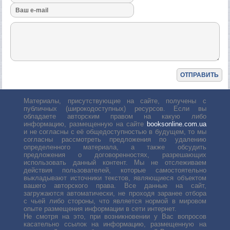
Материалы, присутствующие на сайте, получены с
публичных (широкодоступных) ресурсов. Если вы
обладаете авторским правом на какую либо
информацию, размещенную на сайте
booksonline.com.ua
и не согласны с её общедоступностью в будущем, то мы
согласны рассмотреть предложения по удалению
определенного материала, а также обсудить
предложения о договоренностях, разрешающих
использовать данный контент. Мы не отслеживаем
действия пользователей, которые самостоятельно
выкладывают источники текстов, являющиеся объектом
вашего авторского права. Все данные на сайт,
загружаются автоматически, не проходя заранее отбора
с чьей либо стороны, что является нормой в мировом
опыте размещения информации в сети интернет.
Не смотря на это, при возникновении у Вас вопросов
касательно ссылок на информацию, размещенную на