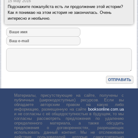
15 May 2016
Подскажите пожалуйста есть ли продолжение этой истории?
Как я понимаю на этом история не закончилась. Очень
интересно и необычно.
Материалы, присутствующие на сайте, получены с
публичных (широкодоступных) ресурсов. Если вы
обладаете авторским правом на какую либо
информацию, размещенную на сайте
booksonline.com.ua
и не согласны с её общедоступностью в будущем, то мы
согласны рассмотреть предложения по удалению
определенного материала, а также обсудить
предложения о договоренностях, разрешающих
использовать данный контент. Мы не отслеживаем
действия пользователей, которые самостоятельно