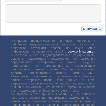
Материалы, присутствующие на сайте, получены с
публичных (широкодоступных) ресурсов. Если вы
обладаете авторским правом на какую либо
информацию, размещенную на сайте
booksonline.com.ua
и не согласны с её общедоступностью в будущем, то мы
согласны рассмотреть предложения по удалению
определенного материала, а также обсудить
предложения о договоренностях, разрешающих
использовать данный контент. Мы не отслеживаем
действия пользователей, которые самостоятельно
выкладывают источники текстов, являющиеся объектом
вашего авторского права. Все данные на сайт,
загружаются автоматически, не проходя заранее отбора
с чьей либо стороны, что является нормой в мировом
опыте размещения информации в сети интернет.
Не смотря на это, при возникновении у Вас вопросов
касательно ссылок на информацию, размещенную на
нашем сайте, правообладателями которой Вы являетесь,
просим обращаться к нам с интересующим запросом.