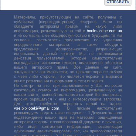
Материалы, присутствующие на сайте, получены с
публичных (широкодоступных) ресурсов. Если вы
обладаете авторским правом на какую либо
информацию, размещенную на сайте
booksonline.com.ua
и не согласны с её общедоступностью в будущем, то мы
согласны рассмотреть предложения по удалению
определенного материала, а также обсудить
предложения о договоренностях, разрешающих
использовать данный контент. Мы не отслеживаем
действия пользователей, которые самостоятельно
выкладывают источники текстов, являющиеся объектом
вашего авторского права. Все данные на сайт,
загружаются автоматически, не проходя заранее отбора
с чьей либо стороны, что является нормой в мировом
опыте размещения информации в сети интернет.
Не смотря на это, при возникновении у Вас вопросов
касательно ссылок на информацию, размещенную на
нашем сайте, правообладателями которой Вы являетесь,
просим обращаться к нам с интересующим запросом.
Для этого требуется переслать е-mail на адрес:
vse.biblioteki@gmail.com
. В письме настоятельно
рекомендуем подать такие сведения : 1.Документальное
подтверждение ваших прав на материал, защищённый
авторским правом: отсканированный документ с печатью,
либо иная контактная информация, позволяющая
однозначно идентифицировать вас, как правообладателя
данного материала. 2. Прямые ссылки на страницы