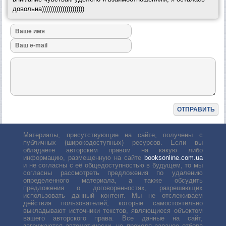
довольна)))))))))))))))))))))
Материалы, присутствующие на сайте, получены с
публичных (широкодоступных) ресурсов. Если вы
обладаете авторским правом на какую либо
информацию, размещенную на сайте
booksonline.com.ua
и не согласны с её общедоступностью в будущем, то мы
согласны рассмотреть предложения по удалению
определенного материала, а также обсудить
предложения о договоренностях, разрешающих
использовать данный контент. Мы не отслеживаем
действия пользователей, которые самостоятельно
выкладывают источники текстов, являющиеся объектом
вашего авторского права. Все данные на сайт,
загружаются автоматически, не проходя заранее отбора