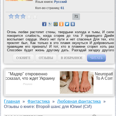
Язык книги:
Русский
Кол-во страниц:
61
71
Огонь любви растопит стены, твердыни холода и тьмы, И силе
покорится слабость, когда сгорев до тла У правящего Дрийя
воспылает сердце. Иного нет пути и нет спасенья Для тех, кто
проклят был, Как только в это пламя окунуться И добровольно
правящим его признать! И тот, кто в пламени сгорел хоть раз
Способен будет жизнь другому дать. Разгадай загадку другого
мира и возможно получишь шанс, изменить судьбу и если не
свою, так чужую. Или...
О КНИГЕ
ОТЗЫВЫ
В ИЗБРАННОЕ
ЧИТАТЬ
Главная
Фантастика
Любовная фантастика
Отзывы о книге: Второй шанс для Юлии! (СИ)