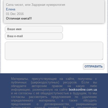
Сила чисел, или Задорная нумерология
Елена
01 Dec 2016
Отличная книга!!!
Материалы, присутствующие на сайте, получены с
публичных (широкодоступных) ресурсов. Если вы
обладаете авторским правом на какую либо
информацию, размещенную на сайте
booksonline.com.ua
и не согласны с её общедоступностью в будущем, то мы
согласны рассмотреть предложения по удалению
определенного материала, а также обсудить
предложения о договоренностях, разрешающих
использовать данный контент. Мы не отслеживаем