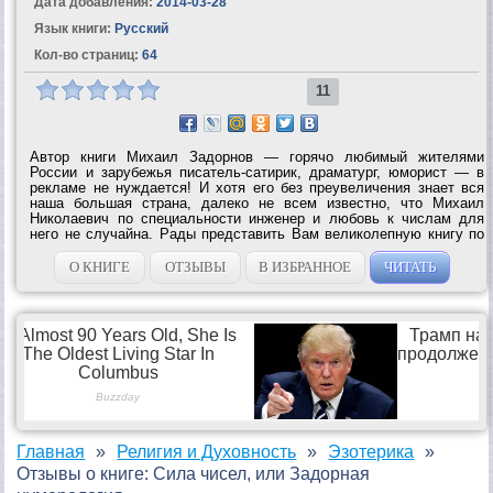
Дата добавления:
2014-03-28
Язык книги:
Русский
Кол-во страниц:
64
11
Автор книги Михаил Задорнов — горячо любимый жителями
России и зарубежья писатель-сатирик, драматург, юморист — в
рекламе не нуждается! И хотя его без преувеличения знает вся
наша большая страна, далеко не всем известно, что Михаил
Николаевич по специальности инженер и любовь к числам для
него не случайна. Рады представить Вам великолепную книгу по
нумерологии, в которой автор в свойственной ему манере легко,
непринужденно, с...
О КНИГЕ
ОТЗЫВЫ
В ИЗБРАННОЕ
ЧИТАТЬ
Главная
Религия и Духовность
Эзотерика
Отзывы о книге: Сила чисел, или Задорная