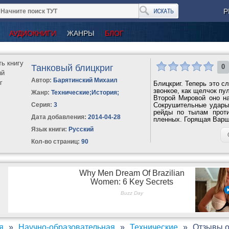
Р
АУДИОКНИГИ
ЖАНРЫ
БЛОГ
Танковый блицкриг
0
Автор:
Барятинский Михаил
Блицкриг. Теперь это с
звонкое, как щелчок пу
Жанр:
Технические
;
История
;
Второй Мировой оно на
Серия:
3
Сокрушительные удары
рейды по тылам проти
Дата добавления:
2014-04-28
пленных. Горящая Варш
Язык книги:
Русский
Кол-во страниц:
90
я
Научно-образовательная
Технические
Отзывы о