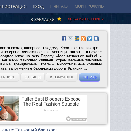
ЕГИСТРАЦИЯ
ВХОД
Я ЧИТАЮ!
МОЙ ПРОФИЛЬ
ДОБАВИТЬ КНИГУ
В ЗАКЛАДКИ
лово знакомо, наверное, каждому. Короткое, как выстрел,
ли по броне, лязгающее, как гусеницы танков — в начале
водило ужас на всю Европу. «Молниеносная война!..»
 немецких танковых клиньев, стремительные танковые
вника, грандиозные «котлы», многотысячные колонны
ава, запруженные беженцами дороги Франции,...
О КНИГЕ
ОТЗЫВЫ
В ИЗБРАННОЕ
ЧИТАТЬ
 книге: Танковый блицкриг