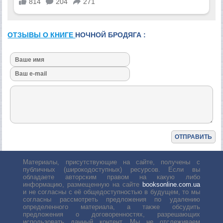
ОТЗЫВЫ О КНИГЕ
НОЧНОЙ БРОДЯГА :
Материалы, присутствующие на сайте, получены с
публичных (широкодоступных) ресурсов. Если вы
обладаете авторским правом на какую либо
информацию, размещенную на сайте
booksonline.com.ua
и не согласны с её общедоступностью в будущем, то мы
согласны рассмотреть предложения по удалению
определенного материала, а также обсудить
предложения о договоренностях, разрешающих
использовать данный контент. Мы не отслеживаем