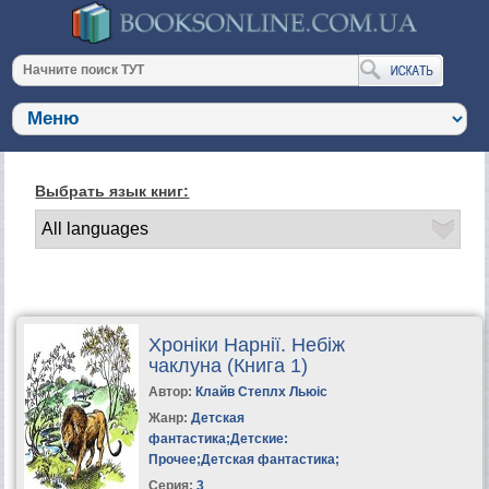
Выбрать язык книг:
Хроніки Нарнії. Небіж
чаклуна (Книга 1)
Автор:
Клайв Степлх Льюіс
Жанр:
Детская
фантастика
;
Детские:
Прочее
;
Детская фантастика
;
Серия:
3