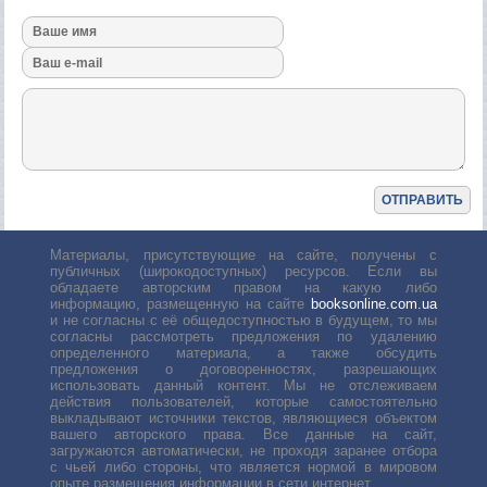
Материалы, присутствующие на сайте, получены с
публичных (широкодоступных) ресурсов. Если вы
обладаете авторским правом на какую либо
информацию, размещенную на сайте
booksonline.com.ua
и не согласны с её общедоступностью в будущем, то мы
согласны рассмотреть предложения по удалению
определенного материала, а также обсудить
предложения о договоренностях, разрешающих
использовать данный контент. Мы не отслеживаем
действия пользователей, которые самостоятельно
выкладывают источники текстов, являющиеся объектом
вашего авторского права. Все данные на сайт,
загружаются автоматически, не проходя заранее отбора
с чьей либо стороны, что является нормой в мировом
опыте размещения информации в сети интернет.