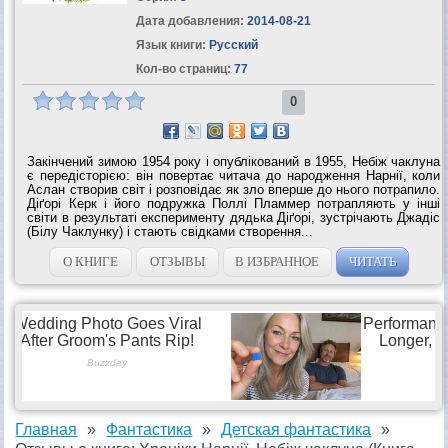
Дата добавления:
2014-08-21
Язык книги:
Русский
Кол-во страниц:
77
0
Закінчений зимою 1954 року і опублікований в 1955, Небіж чаклуна
є передісторією: він повертає читача до народження Нарнії, коли
Аслан створив світ і розповідає як зло вперше до нього потрапило.
Діґорі Керк і його подружка Поллі Пламмер потрапляють у інші
світи в результаті експерименту дядька Діґорі, зустрічають Джадіс
(Білу Чаклунку) і стають свідками створення...
О КНИГЕ
ОТЗЫВЫ
В ИЗБРАННОЕ
ЧИТАТЬ
Главная
Фантастика
Детская фантастика