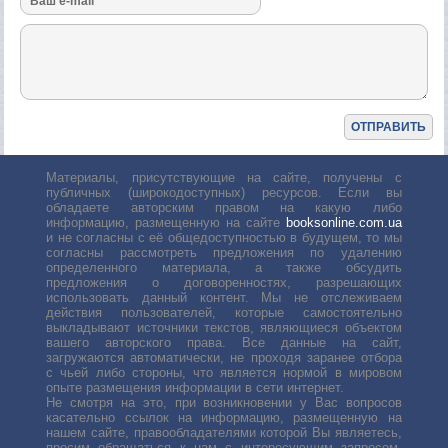
Материалы, присутствующие на сайте, получены с
публичных (широкодоступных) ресурсов. Если вы
обладаете авторским правом на какую либо
информацию, размещенную на сайте
booksonline.com.ua
и не согласны с её общедоступностью в будущем, то мы
согласны рассмотреть предложения по удалению
определенного материала, а также обсудить
предложения о договоренностях, разрешающих
использовать данный контент. Мы не отслеживаем
действия пользователей, которые самостоятельно
выкладывают источники текстов, являющиеся объектом
вашего авторского права. Все данные на сайт,
загружаются автоматически, не проходя заранее отбора
с чьей либо стороны, что является нормой в мировом
опыте размещения информации в сети интернет.
Не смотря на это, при возникновении у Вас вопросов
касательно ссылок на информацию, размещенную на
нашем сайте, правообладателями которой Вы являетесь,
просим обращаться к нам с интересующим запросом.