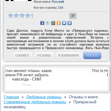
Язык книги:
Русский
Кол-во страниц:
134
37
Сара Диллон, подруга Хлои Миллс из «Прекрасного подонка»,
бросает изменявшего ей бойфренда и едет в Нью-Йорк на поиски
новой жизни и романтических приключений. Встреча с
неотразимым англичанином в ночном клубе должна была остаться
мимолетной интрижкой, но из случайного партнера мужчина
быстро превращается в Прекрасного незнакомца. Весь Нью-Йорк
знает, что Макс Стелла, мягко говоря, не отличается
постоянством в любовных делах. Но...
О КНИГЕ
ОТЗЫВЫ
В ИЗБРАННОЕ
ЧИТАТЬ
Главная
Любовные романы
Отзывы о книге:
Современные любовные романы
Прекрасный
незнакомец