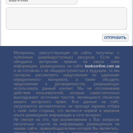
Материалы, присутствующие на сайте, получены с
публичных (широкодоступных) ресурсов. Если вы
обладаете авторским правом на какую либо
информацию, размещенную на сайте
booksonline.com.ua
и не согласны с её общедоступностью в будущем, то мы
согласны рассмотреть предложения по удалению
определенного материала, а также обсудить
предложения о договоренностях, разрешающих
использовать данный контент. Мы не отслеживаем
действия пользователей, которые самостоятельно
выкладывают источники текстов, являющиеся объектом
вашего авторского права. Все данные на сайт,
загружаются автоматически, не проходя заранее отбора
с чьей либо стороны, что является нормой в мировом
опыте размещения информации в сети интернет.
Не смотря на это, при возникновении у Вас вопросов
касательно ссылок на информацию, размещенную на
нашем сайте, правообладателями которой Вы являетесь,
просим обращаться к нам с интересующим запросом.