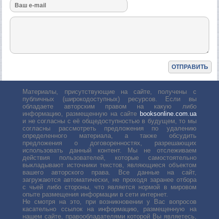
Материалы, присутствующие на сайте, получены с
публичных (широкодоступных) ресурсов. Если вы
обладаете авторским правом на какую либо
информацию, размещенную на сайте
booksonline.com.ua
и не согласны с её общедоступностью в будущем, то мы
согласны рассмотреть предложения по удалению
определенного материала, а также обсудить
предложения о договоренностях, разрешающих
использовать данный контент. Мы не отслеживаем
действия пользователей, которые самостоятельно
выкладывают источники текстов, являющиеся объектом
вашего авторского права. Все данные на сайт,
загружаются автоматически, не проходя заранее отбора
с чьей либо стороны, что является нормой в мировом
опыте размещения информации в сети интернет.
Не смотря на это, при возникновении у Вас вопросов
касательно ссылок на информацию, размещенную на
нашем сайте, правообладателями которой Вы являетесь,