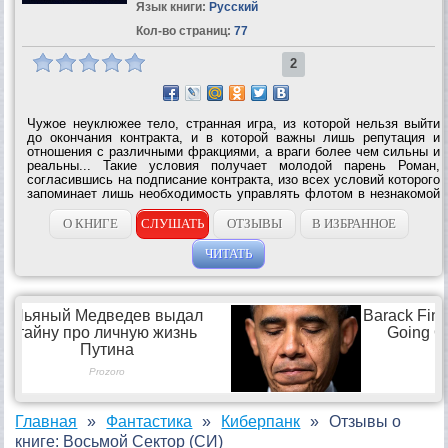
Язык книги:
Русский
Кол-во страниц:
77
2
Чужое неуклюжее тело, странная игра, из которой нельзя выйти
до окончания контракта, и в которой важны лишь репутация и
отношения с различными фракциями, а враги более чем сильны и
реальны... Такие условия получает молодой парень Роман,
согласившись на подписание контракта, изо всех условий которого
запоминает лишь необходимость управлять флотом в незнакомой
игре, задачу продержаться полгода и необходимость сохранять
тайну...
О КНИГЕ
СЛУШАТЬ
ОТЗЫВЫ
В ИЗБРАННОЕ
ЧИТАТЬ
Главная
Фантастика
Киберпанк
Отзывы о
книге: Восьмой Сектор (СИ)