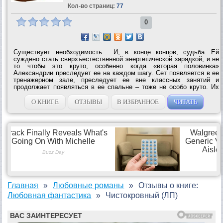
Кол-во страниц:
77
0
Существует необходимость… И, в конце концов, судьба…Ей
суждено стать сверхъестественной энергетической зарядкой, и не
то чтобы это круто, особенно когда «вторая половинка»
Александрии преследует ее на каждом шагу. Сет появляется в ее
тренажерном зале, преследует ее вне классных занятий и
продолжает появляться в ее спальне – тоже не особо круто. Их
связь, конечно, имеет некоторые преимущества, например,
помогает справиться с...
О КНИГЕ
ОТЗЫВЫ
В ИЗБРАННОЕ
ЧИТАТЬ
Главная
Любовные романы
Отзывы о книге:
Любовная фантастика
Чистокровный (ЛП)