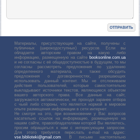
Материалы, присутствующие на сайте, получены с
публичных (широкодоступных) ресурсов. Если вы
обладаете авторским правом на какую либо
информацию, размещенную на сайте
booksonline.com.ua
и не согласны с её общедоступностью в будущем, то мы
согласны рассмотреть предложения по удалению
определенного материала, а также обсудить
предложения о договоренностях, разрешающих
использовать данный контент. Мы не отслеживаем
действия пользователей, которые самостоятельно
выкладывают источники текстов, являющиеся объектом
вашего авторского права. Все данные на сайт,
загружаются автоматически, не проходя заранее отбора
с чьей либо стороны, что является нормой в мировом
опыте размещения информации в сети интернет.
Не смотря на это, при возникновении у Вас вопросов
касательно ссылок на информацию, размещенную на
нашем сайте, правообладателями которой Вы являетесь,
просим обращаться к нам с интересующим запросом.
Для этого требуется переслать е-mail на адрес:
vse.biblioteki@gmail.com
. В письме настоятельно