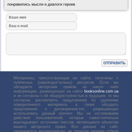
понравились мысли и диалоги героев
Материалы, присутствующие на сайте, получены с
публичных (широкодоступных) ресурсов. Если вы
обладаете авторским правом на какую либо
информацию, размещенную на сайте
booksonline.com.ua
и не согласны с её общедоступностью в будущем, то мы
согласны рассмотреть предложения по удалению
определенного материала, а также обсудить
предложения о договоренностях, разрешающих
использовать данный контент. Мы не отслеживаем
действия пользователей, которые самостоятельно
выкладывают источники текстов, являющиеся объектом
вашего авторского права. Все данные на сайт,
загружаются автоматически, не проходя заранее отбора