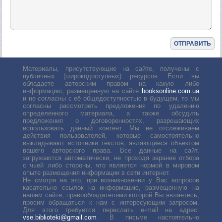
Материалы, присутствующие на сайте, получены с
публичных (широкодоступных) ресурсов. Если вы
обладаете авторским правом на какую либо
информацию, размещенную на сайте
booksonline.com.ua
и не согласны с её общедоступностью в будущем, то мы
согласны рассмотреть предложения по удалению
определенного материала, а также обсудить
предложения о договоренностях, разрешающих
использовать данный контент. Мы не отслеживаем
действия пользователей, которые самостоятельно
выкладывают источники текстов, являющиеся объектом
вашего авторского права. Все данные на сайт,
загружаются автоматически, не проходя заранее отбора
с чьей либо стороны, что является нормой в мировом
опыте размещения информации в сети интернет.
Не смотря на это, при возникновении у Вас вопросов
касательно ссылок на информацию, размещенную на
нашем сайте, правообладателями которой Вы являетесь,
просим обращаться к нам с интересующим запросом.
Для этого требуется переслать е-mail на адрес:
vse.biblioteki@gmail.com
. В письме настоятельно