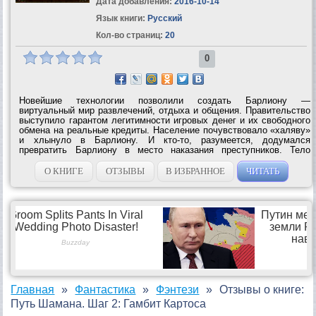
Дата добавления:
2016-10-14
Язык книги:
Русский
Кол-во страниц:
20
0
Новейшие технологии позволили создать Барлиону —
виртуальный мир развлечений, отдыха и общения. Правительство
выступило гарантом легитимности игровых денег и их свободного
обмена на реальные кредиты. Население почувствовало «халяву»
и хлынуло в Барлиону. И кто-то, разумеется, додумался
превратить Барлиону в место наказания преступников. Тело
осужденного помещали в капсулу длительного содержания, а
сознание отправлялось на...
О КНИГЕ
ОТЗЫВЫ
В ИЗБРАННОЕ
ЧИТАТЬ
Главная
Фантастика
Фэнтези
Отзывы о книге:
Путь Шамана. Шаг 2: Гамбит Картоса