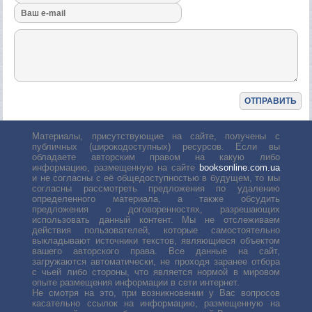
Материалы, присутствующие на сайте, получены с
публичных (широкодоступных) ресурсов. Если вы
обладаете авторским правом на какую либо
информацию, размещенную на сайте
booksonline.com.ua
и не согласны с её общедоступностью в будущем, то мы
согласны рассмотреть предложения по удалению
определенного материала, а также обсудить
предложения о договоренностях, разрешающих
использовать данный контент. Мы не отслеживаем
действия пользователей, которые самостоятельно
выкладывают источники текстов, являющиеся объектом
вашего авторского права. Все данные на сайт,
загружаются автоматически, не проходя заранее отбора
с чьей либо стороны, что является нормой в мировом
опыте размещения информации в сети интернет.
Не смотря на это, при возникновении у Вас вопросов
касательно ссылок на информацию, размещенную на