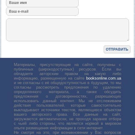
Материалы, присутствующие на сайте, получены с
публичных (широкодоступных) ресурсов. Если вы
обладаете авторским правом на какую либо
информацию, размещенную на сайте
booksonline.com.ua
и не согласны с её общедоступностью в будущем, то мы
согласны рассмотреть предложения по удалению
определенного материала, а также обсудить
предложения о договоренностях, разрешающих
использовать данный контент. Мы не отслеживаем
действия пользователей, которые самостоятельно
выкладывают источники текстов, являющиеся объектом
вашего авторского права. Все данные на сайт,
загружаются автоматически, не проходя заранее отбора
с чьей либо стороны, что является нормой в мировом
опыте размещения информации в сети интернет.
Не смотря на это, при возникновении у Вас вопросов