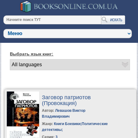
Выбрать язык книг:
Заговор патриотов
(Провокация)
Автор:
Левашов Виктор
Владимирович
Жанр:
Книги Боевики
;
Политические
детективы
;
Серия:
3