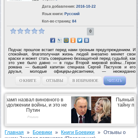
Дата добавления:
2016-10-22
Язык книги:
Русский
Кол-во страниц:
84
0
Подчас прошлое встает перед нами грозным предупреждением. И
спокойная, благополучная жизнь людей внезапно меняет свои
краски и может стать совершенно беззащитной перед судьбой, как
это уже было давно — в годы Второй мировой войны...Герои
романа — бывший капитан спецназа Сергей Пастухов и его
друзья, молодые офицеры-десантники, — неожиданно
оказываются в центре крупномасштабной политической
провокации. У них есть только...
О КНИГЕ
ОТЗЫВЫ
В ИЗБРАННОЕ
ЧИТАТЬ
Главная
Боевики
Книги Боевики
Отзывы о