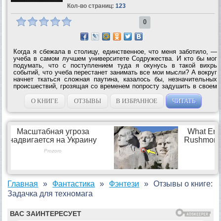
Кол-во страниц:
123
0
Когда я сбежала в столицу, единственное, что меня заботило, —
учеба в самом лучшем университете Содружества. И кто бы мог
подумать, что с поступлением туда я окунусь в такой вихрь
событий, что учеба перестанет занимать все мои мысли? А вокруг
начнет ткаться сложная паутина, казалось бы, незначительных
происшествий, грозящая со временем попросту задушить в своем
коконе. И уж точно я не ожидала, что ее ниточки потянутся в
сторону...
О КНИГЕ
ОТЗЫВЫ
В ИЗБРАННОЕ
ЧИТАТЬ
Главная
Фантастика
Фэнтези
Отзывы о книге:
Задачка для техномага