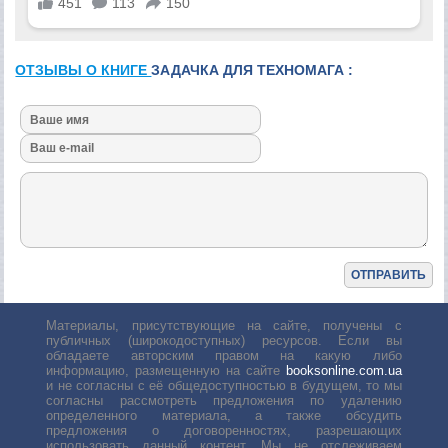
ОТЗЫВЫ О КНИГЕ
ЗАДАЧКА ДЛЯ ТЕХНОМАГА :
Материалы, присутствующие на сайте, получены с
публичных (широкодоступных) ресурсов. Если вы
обладаете авторским правом на какую либо
информацию, размещенную на сайте
booksonline.com.ua
и не согласны с её общедоступностью в будущем, то мы
согласны рассмотреть предложения по удалению
определенного материала, а также обсудить
предложения о договоренностях, разрешающих
использовать данный контент. Мы не отслеживаем