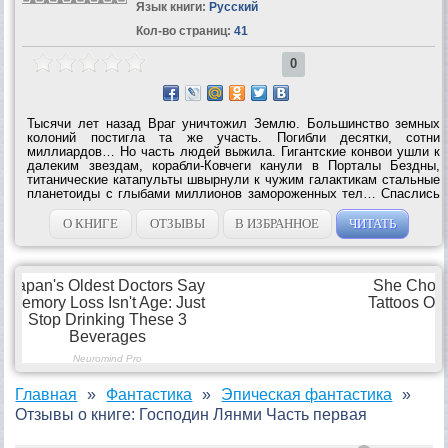
Язык книги:
Русский
Кол-во страниц:
41
0
Тысячи лет назад Враг уничтожил Землю. Большинство земных
колоний постигла та же участь. Погибли десятки, сотни
миллиардов… Но часть людей выжила. Гигантские конвои ушли к
далеким звездам, корабли-Ковчеги канули в Порталы Бездны,
титанические катапульты швырнули к чужим галактикам стальные
планетоиды с глыбами миллионов замороженных тел… Спаслись
не все. Армады Врага сожгли конвои, Ковчеги исчезли во тьме
времени и пространства,...
О КНИГЕ
ОТЗЫВЫ
В ИЗБРАННОЕ
ЧИТАТЬ
Главная
Фантастика
Эпическая фантастика
Отзывы о книге: Господин Лянми Часть первая