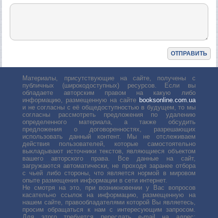
Материалы, присутствующие на сайте, получены с
публичных (широкодоступных) ресурсов. Если вы
обладаете авторским правом на какую либо
информацию, размещенную на сайте
booksonline.com.ua
и не согласны с её общедоступностью в будущем, то мы
согласны рассмотреть предложения по удалению
определенного материала, а также обсудить
предложения о договоренностях, разрешающих
использовать данный контент. Мы не отслеживаем
действия пользователей, которые самостоятельно
выкладывают источники текстов, являющиеся объектом
вашего авторского права. Все данные на сайт,
загружаются автоматически, не проходя заранее отбора
с чьей либо стороны, что является нормой в мировом
опыте размещения информации в сети интернет.
Не смотря на это, при возникновении у Вас вопросов
касательно ссылок на информацию, размещенную на
нашем сайте, правообладателями которой Вы являетесь,
просим обращаться к нам с интересующим запросом.
Для этого требуется переслать е-mail на адрес: