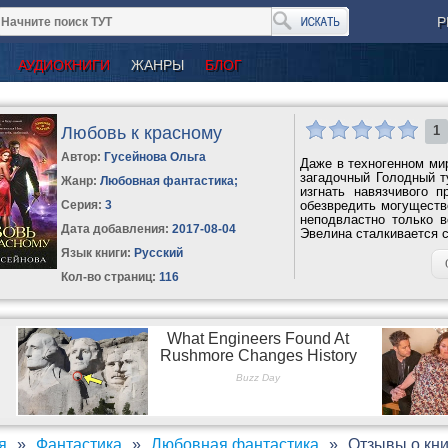
Р
АУДИОКНИГИ
ЖАНРЫ
БЛОГ
Любовь к красному
1
Автор:
Гусейнова Ольга
Даже в техногенном мир
загадочный Голодный т
Жанр:
Любовная фантастика
;
изгнать навязчивого 
Серия:
3
обезвредить могуществ
неподвластно только в
Дата добавления:
2017-08-04
Эвелина сталкивается с
Язык книги:
Русский
Кол-во страниц:
116
я
Фантастика
Любовная фантастика
Отзывы о кни