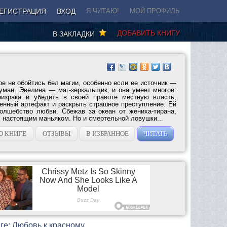
ЕГИСТРАЦИЯ
ВХОД
Я ЧИТАЮ!
МОЙ ПРОФИЛЬ
ДОБАВИТЬ КНИГУ
В ЗАКЛАДКИ
е не обойтись бел магии, особенно если ее источник —
уман. Эвелина — маг-зеркальщик, и она умеет многое:
призрака и убедить в своей правоте местную власть,
енный артефакт и раскрыть страшное преступление. Ей
олшебство любви. Сбежав за океан от жениха-тирана,
 настоящим маньяком. Но и смертельной ловушки...
О КНИГЕ
ОТЗЫВЫ
В ИЗБРАННОЕ
ЧИТАТЬ
ге: Любовь к красному