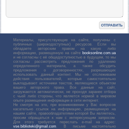
Материалы, присутствующие на сайте, получены с
публичных (широкодоступных) ресурсов. Если вы
обладаете авторским правом на какую либо
информацию, размещенную на сайте
booksonline.com.ua
и не согласны с её общедоступностью в будущем, то мы
согласны рассмотреть предложения по удалению
определенного материала, а также обсудить
предложения о договоренностях, разрешающих
использовать данный контент. Мы не отслеживаем
действия пользователей, которые самостоятельно
выкладывают источники текстов, являющиеся объектом
вашего авторского права. Все данные на сайт,
загружаются автоматически, не проходя заранее отбора
с чьей либо стороны, что является нормой в мировом
опыте размещения информации в сети интернет.
Не смотря на это, при возникновении у Вас вопросов
касательно ссылок на информацию, размещенную на
нашем сайте, правообладателями которой Вы являетесь,
просим обращаться к нам с интересующим запросом.
Для этого требуется переслать е-mail на адрес:
vse.biblioteki@gmail.com
. В письме настоятельно