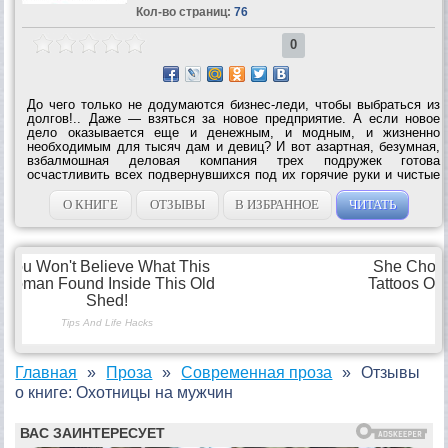
Кол-во страниц:
76
0
До чего только не додумаются бизнес-леди, чтобы выбраться из
долгов!.. Даже — взяться за новое предприятие. А если новое
дело оказывается еще и денежным, и модным, и жизненно
необходимым для тысяч дам и девиц? И вот азартная, безумная,
взбалмошная деловая компания трех подружек готова
осчастливить всех подвернувшихся под их горячие руки и чистые
сердца. Головокружительные авантюры городских охотниц
среднего возраста рассказаны Д....
О КНИГЕ
ОТЗЫВЫ
В ИЗБРАННОЕ
ЧИТАТЬ
Главная
Проза
Современная проза
Отзывы
о книге: Охотницы на мужчин